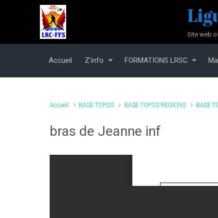
Skip to main content
Lig
Site web o
Accueil
Z'info
FORMATIONS LRSC
Ma
Accueil
BASE TOPOS
BASE TOPOS REGIONS
BASE T
bras de Jeanne inf