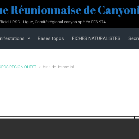
ue Réunionnaise de Canyoni
fficiel LRSC - Ligue, Comité régional canyon spéléo FFS 974
nifestations
Bases topos
FICHES NATURALISTES
Secré
OPOS REGION OUEST
bras de Jeanne inf