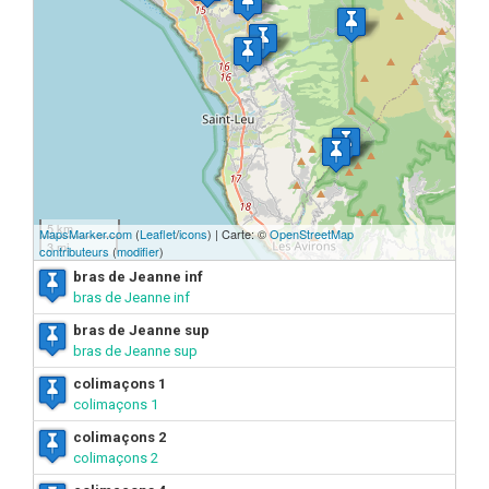
5 km
MapsMarker.com
(
Leaflet
/
icons
) | Carte: ©
OpenStreetMap
3 mi
contributeurs
(
modifier
)
bras de Jeanne inf
bras de Jeanne inf
bras de Jeanne sup
bras de Jeanne sup
colimaçons 1
colimaçons 1
colimaçons 2
colimaçons 2