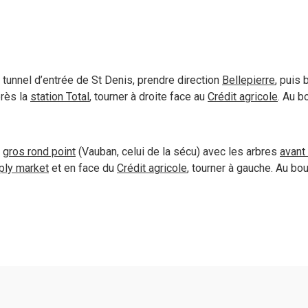
u tunnel d’entrée de St Denis, prendre direction
Bellepierre
, puis
près la
station Total
, tourner à droite face au
Crédit agricole
. Au bo
u
gros rond point
(Vauban, celui de la sécu) avec les arbres
avant 
ply market
et en face du
Crédit agricole
, tourner à gauche. Au bout 