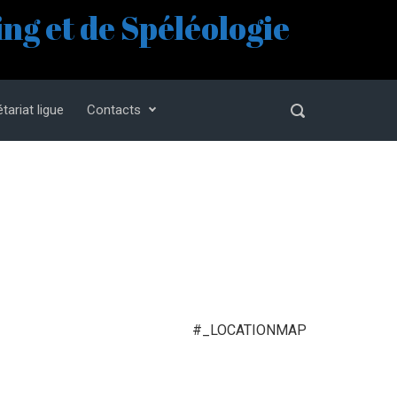
ng et de Spéléologie
tariat ligue
Contacts
#_LOCATIONMAP