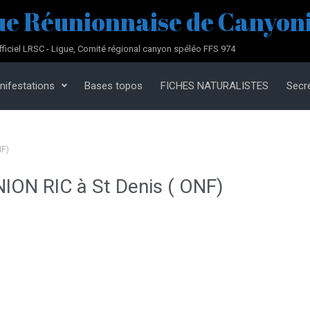
ue Réunionnaise de Canyoni
fficiel LRSC - Ligue, Comité régional canyon spéléo FFS 974
nifestations
Bases topos
FICHES NATURALISTES
Secré
NF)
ION RIC à St Denis ( ONF)