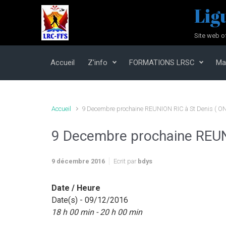
Skip to main content
Lig
Site web o
Accueil
Z'info
FORMATIONS LRSC
Ma
Accueil
9 Decembre prochaine REUNION RIC à St Denis ( O
9 Decembre prochaine REUN
9 décembre 2016
Ecrit par
bdys
Date / Heure
Date(s) - 09/12/2016
18 h 00 min - 20 h 00 min