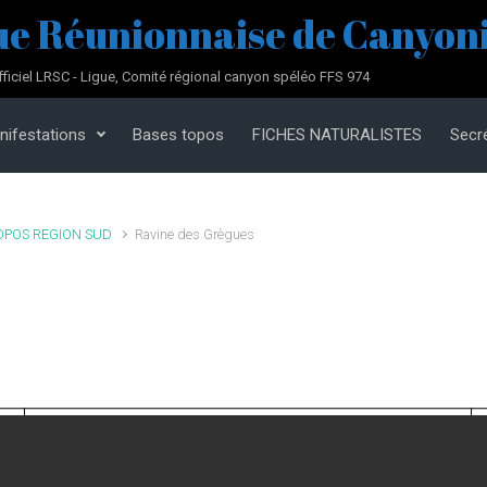
ue Réunionnaise de Canyoni
fficiel LRSC - Ligue, Comité régional canyon spéléo FFS 974
nifestations
Bases topos
FICHES NATURALISTES
Secré
OPOS REGION SUD
Ravine des Grègues