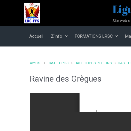
Skip to main content
Lig
Site web o
Accueil
Z'info
FORMATIONS LRSC
Ma
Accueil
BASE TOPOS
BASE TOPOS REGIONS
BASE T
Ravine des Grègues