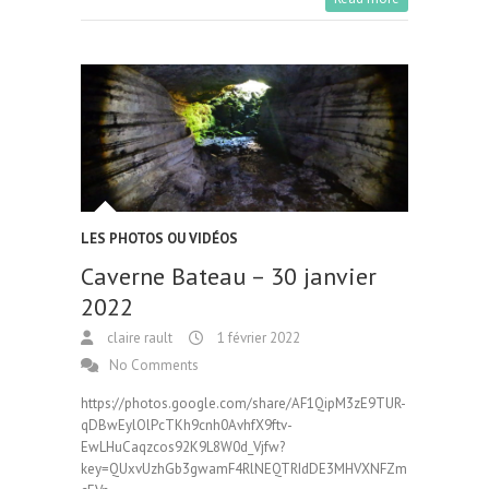
LES PHOTOS OU VIDÉOS
Caverne Bateau – 30 janvier
2022
claire rault
1 février 2022
No Comments
https://photos.google.com/share/AF1QipM3zE9TUR-
qDBwEylOlPcTKh9cnh0AvhfX9ftv-
EwLHuCaqzcos92K9L8W0d_Vjfw?
key=QUxvUzhGb3gwamF4RlNEQTRIdDE3MHVXNFZm