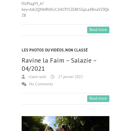
fSUPiagYS_A?
key=dzk2QXNrRVdScC1HU3Y5ZERKSGpLaXBnaVZ0Qk
ZB
Read more
LES PHOTOS OU VIDÉOS
,
NON CLASSÉ
Ravine la Faim – Salazie –
04/2021
claire rault
27 janvier 2022
No Comments
Read more