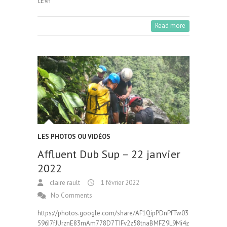
cEVn
Read more
LES PHOTOS OU VIDÉOS
Affluent Dub Sup – 22 janvier
2022
claire rault
1 février 2022
No Comments
https://photos.google.com/share/AF1QipPDnPfTw03
596I7fJUrznE83mAm778D7TIFv2z58tnaBMFZ9L9Mi4z