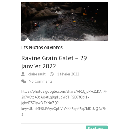
LES PHOTOS OU VIDÉOS
Ravine Grain Galet – 29
janvier 2022
claire rault
1 février 2022
No Comments
https://photos.google.com/share/AF1QipPFct1KAh4-
2k7yGtq40bAo4tLg8grHJpWcTIFSD7fCbl1-
jgiydES7lywD5XNnZQ?
key=UUJzMFRIUVVyeXpUVlV4RE5qbE5qZkJDUzQ4a2h
3
Read more