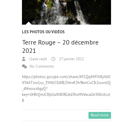
LES PHOTOS OU VIDÉOS
Terre Rouge – 20 décembre
2021
claire rault
27 janvier 2022
No Comments
https://photos.google.com/share/AF1QipN97A8yVxIC
XYkATivo1uc_3YHUCILWBZHnvK5h9kmCuCB2ssuvUQ
_dNvioxz6gyQ?
key=UHRrQmJCRjlUaXNDRGJtd3hsMVdwaGh5NUctczJ
B
Read more